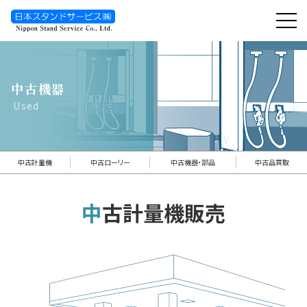
toggl
navig
中古機器
Used
中古計量機
中古ローリー
中古機器・部品
中古品買取
中古計量機販売