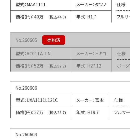
MAA1111
タツノ
40万
R1.7
フルサービ
(税込44.0)
260605
AC01TA-TN
トキコ
52万
H27.12
ポータブル
(税込57.2)
260606
UXA1111L121C
富永
27万
H19.7
フルサービス
(税込29.7)
260603