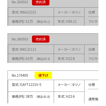
260502
MAA22221
タツノ
51万
H30.11
フルサービ
(税込56.1)
260503
MAC21111
タツノ
63万
H22.8
フルサービ
(税込69.3)
170405
EAFT1221V-5
タツノ
38万
H22.6
(税込41.8)
通常価格68