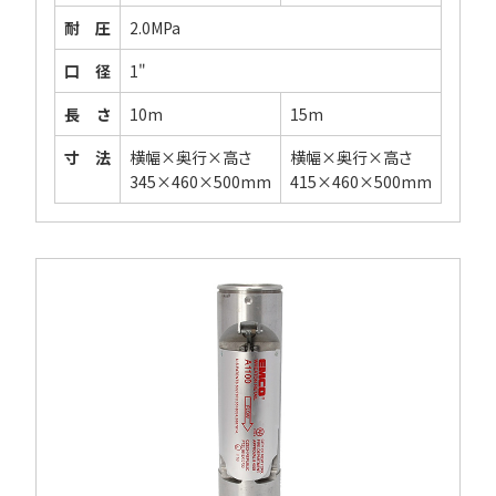
耐圧
2.0MPa
口径
1"
長さ
10m
15m
寸法
横幅×奥行×高さ
横幅×奥行×高さ
345×460×500mm
415×460×500mm