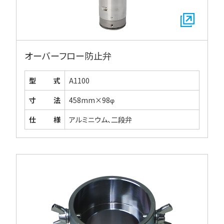
オーバーフロー防止弁
型式
A1100
寸法
458mm×98φ
仕様
アルミニウム、二段弁