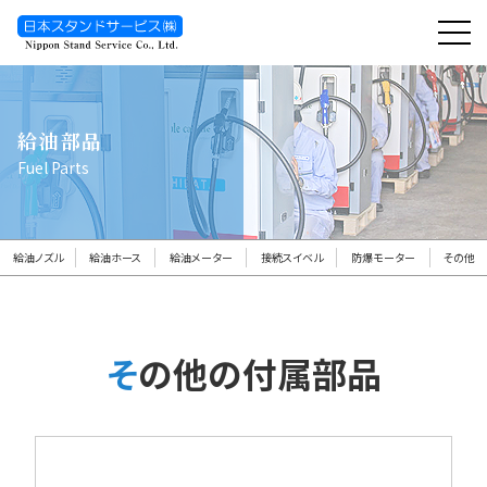
toggl
navig
給油部品
Fuel Parts
給油ノズル
給油ホース
給油メーター
接続スイベル
防爆モーター
その他
その他の付属部品